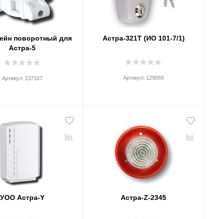
ейн поворотный для
Астра-321Т (ИО 101-7/1)
Астра-5
Артикул:
129059
Артикул:
137167
УОО Астра-Y
Астра-Z-2345