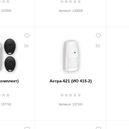
:
137834
Артикул:
133009
комплект)
Астра-621 (ИО 415-2)
:
137742
Артикул:
137241