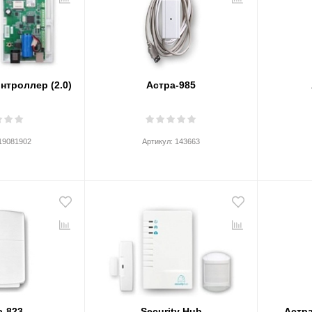
онтроллер (2.0)
Астра-985
19081902
Артикул:
143663
а-823
Security Hub
Астра