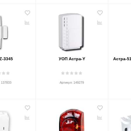
Z-3345
УОП Астра-Y
Астра-51
:
137833
Артикул:
149279