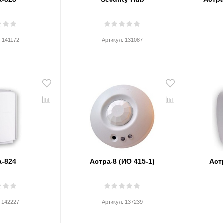
:
141172
Артикул:
131087
а-824
Астра-8 (ИО 415-1)
Аст
:
142227
Артикул:
137239