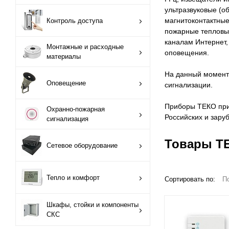
ультразвуковые (
Монтажные и
магнитоконтактны
Контроль доступа
расходные
пожарные тепловые
материалы
каналам Интернет,
Монтажные и расходные
оповещения.
материалы
Оповещение
На данный момент
Оповещение
сигнализации.
Охранно-пожарная
сигнализация
Приборы ТЕКО при
Охранно-пожарная
Российских и зару
сигнализация
Сетевое
оборудование
Товары ТЕ
Сетевое оборудование
Тепло и комфорт
Тепло и комфорт
Сортировать по:
П
Шкафы, стойки и
компоненты СКС
Шкафы, стойки и компоненты
СКС