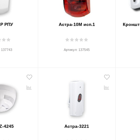
-Р РПУ
Астра-10М исп.1
Кроншт
:
137743
Артикул:
137545
Z-4245
Астра-3221