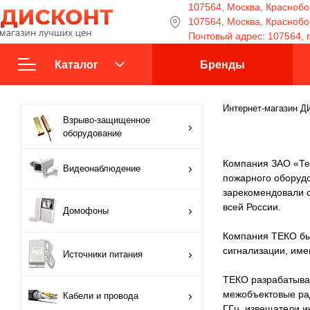
107564, Москва, Краснобог
107564, Москва, Краснобога
Почтовый адрес: 107564, г
Каталог
Бренды
Взрыво-защищенное
Интернет-магазин 
Взрыво-защищенное
оборудование
оборудование
Видеонаблюдение
Компания ЗАО «Тек
Видеонаблюдение
пожарного оборудо
зарекомендовали с
Домофоны
всей России.
Домофоны
Источники питания
Компания ТЕКО был
сигнализации, им
Источники питания
Кабели и провода
ТЕКО разрабатывае
межобъектовые ра
Кабели и провода
Контроль доступа
ГГц, извещатели и