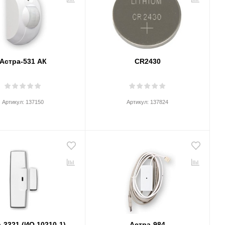
Астра-531 АК
CR2430
Артикул:
137150
Артикул:
137824
-3321 (ИО 10210-1)
Астра-984