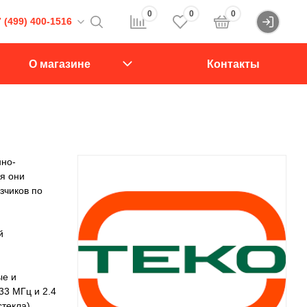
0
0
0
 (499) 400-1516
Войти
16
О магазине
Контакты
107564, Краснобогатырская ул., д.2, стр.15., подъезд 1
звонок
нно-
мя они
зчиков по
й
ые и
3 МГц и 2.4
текла),