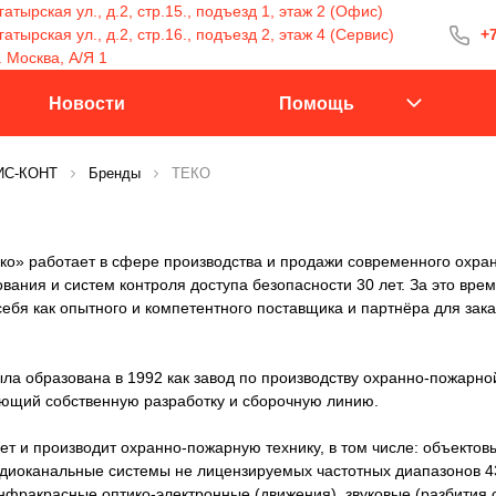
атырская ул., д.2, стр.15., подъезд 1, этаж 2 (Офис)
тырская ул., д.2, стр.16., подъезд 2, этаж 4 (Сервис)
+7
+7 (499) 400-15
. Москва, А/Я 1
С 9:30 до 18:00
Новости
Помощь
ДИС-КОНТ
Бренды
ТЕКО
Заказать 
о» работает в сфере производства и продажи современного охра
вания и систем контроля доступа безопасности 30 лет. За это вре
ебя как опытного и компетентного поставщика и партнёра для зака
а образована в 1992 как завод по производству охранно-пожарно
еющий собственную разработку и сборочную линию.
т и производит охранно-пожарную технику, в том числе: объектов
диоканальные системы не лицензируемых частотных диапазонов 43
нфракрасные оптико-электронные (движения), звуковые (разбития с