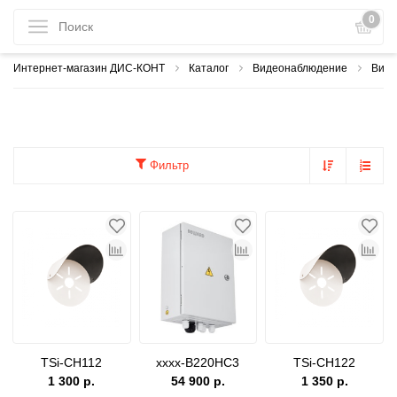
0
Интернет-магазин ДИС-КОНТ
Каталог
Видеонаблюдение
Виде
Фильтр
TSi-CH112
xxxx-B220HC3
TSi-CH122
1 300 р.
54 900 р.
1 350 р.