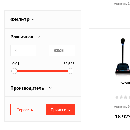
Артикул:
1
Фильтр
Розничная
0.01
63 536
S-50
Производитель
Commax
Артикул:
1
Slinex
18 923
Stelberry
КОМКОМ