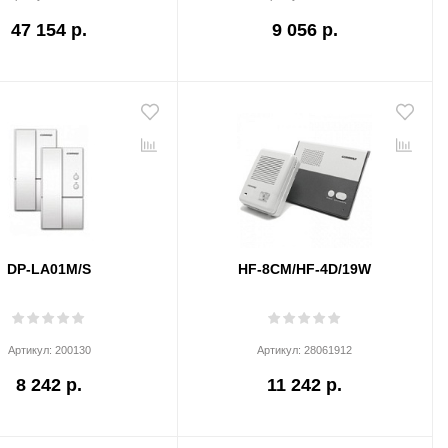
47 154 р.
9 056 р.
DP-LA01M/S
HF-8CM/HF-4D/19W
Артикул:
200130
Артикул:
28061912
8 242 р.
11 242 р.