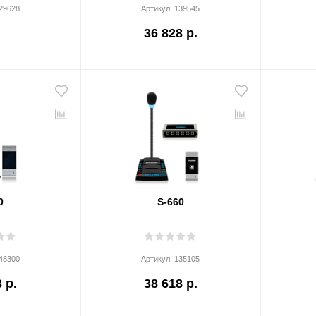
29628
Артикул:
139545
36 828 р.
0
S-660
48300
Артикул:
135105
 р.
38 618 р.