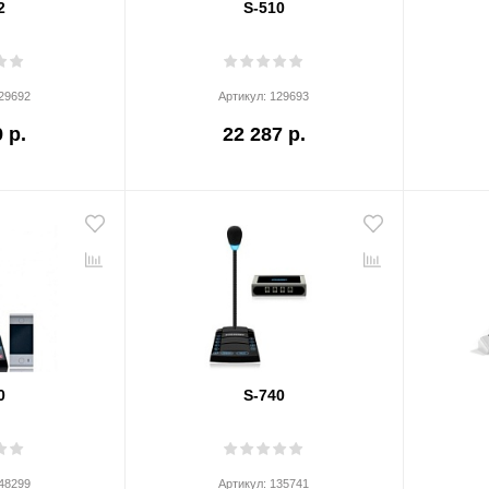
2
S-510
29692
Артикул:
129693
 р.
22 287 р.
0
S-740
48299
Артикул:
135741