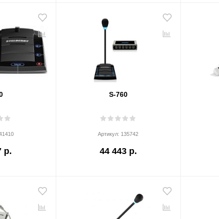
0
S-760
41410
Артикул:
135742
 р.
44 443 р.