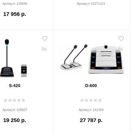
Артикул:
129690
Артикул:
02271221
17 956 р.
S-420
D-600
Артикул:
129927
Артикул:
141409
19 250 р.
27 787 р.