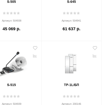
S-505
S-645
Артикул:
504938
Артикул:
504941
45 069 р.
61 637 р.
S-515
TP-1L/БП
Артикул:
504939
Артикул:
200146