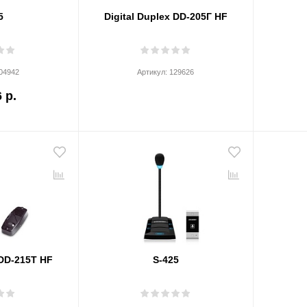
5
Digital Duplex DD-205Г HF
04942
Артикул:
129626
 р.
 DD-215Т HF
S-425