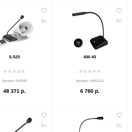
S-525
AM-40
Артикул:
504940
Артикул:
04052113
48 371 р.
6 780 р.