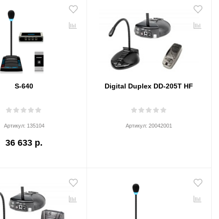
S-640
Digital Duplex DD-205T HF
Артикул:
135104
Артикул:
20042001
36 633 р.