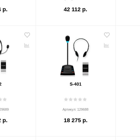
 р.
42 112 р.
2
S-401
29689
Артикул:
129688
 р.
18 275 р.