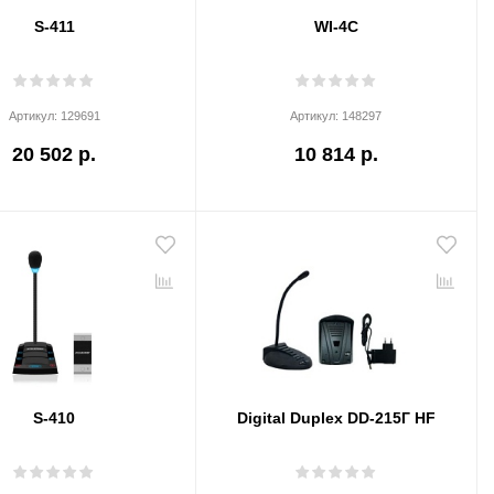
S-411
WI-4C
Артикул:
129691
Артикул:
148297
20 502 р.
10 814 р.
S-410
Digital Duplex DD-215Г HF