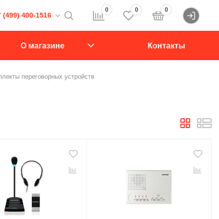
0
0
0
 (499) 400-1516
Войти
16
О магазине
Контакты
107564, Краснобогатырская ул., д.2, стр.15., подъезд 1
плекты переговорных устройств
звонок