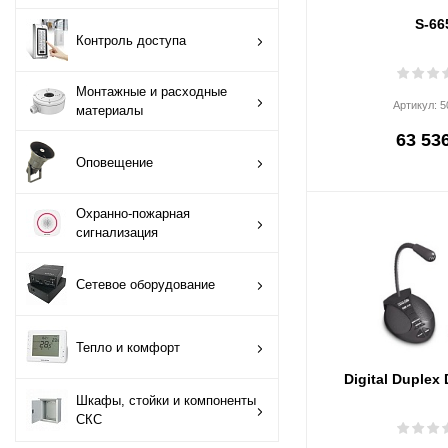
S-66
Монтажные и
Контроль доступа
расходные
материалы
Монтажные и расходные
Артикул:
5
материалы
Оповещение
63 536
Оповещение
Охранно-пожарная
сигнализация
Охранно-пожарная
сигнализация
Сетевое
оборудование
Сетевое оборудование
Тепло и комфорт
Тепло и комфорт
Шкафы, стойки и
Digital Duplex
компоненты СКС
Шкафы, стойки и компоненты
СКС