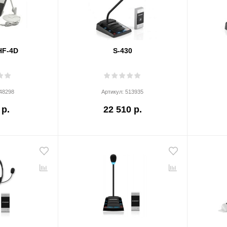
HF-4D
S-430
48298
Артикул:
513935
 р.
22 510 р.