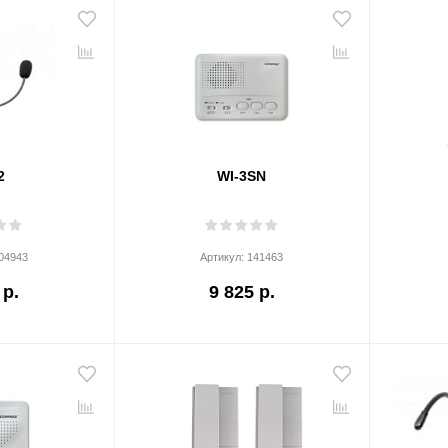
2
WI-3SN
04943
Артикул:
141463
 р.
9 825 р.