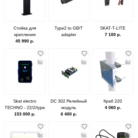
Стойка для
Type2 to GB/T
SKAT-T-LITE
крепления
adapter
7 100 р.
зарядной станции
45 990 р.
SKAT ELECTRO c
подсветкой и
козырьком
Skat electro
DC 302 Релейный
Краб 220
TECHNO - 22/2/type
модуль
4 060 р.
153 000 р.
2
6 400 р.