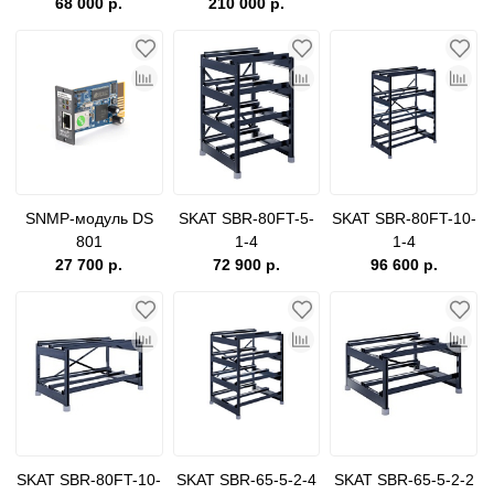
68 000 р.
22/2/type2/OCPP
210 000 р.
SKAT-UPS серий
3/1 и 3/3
SNMP-модуль DS
SKAT SBR-80FT-5-
SKAT SBR-80FT-10-
801
1-4
1-4
27 700 р.
72 900 р.
96 600 р.
SKAT SBR-80FT-10-
SKAT SBR-65-5-2-4
SKAT SBR-65-5-2-2