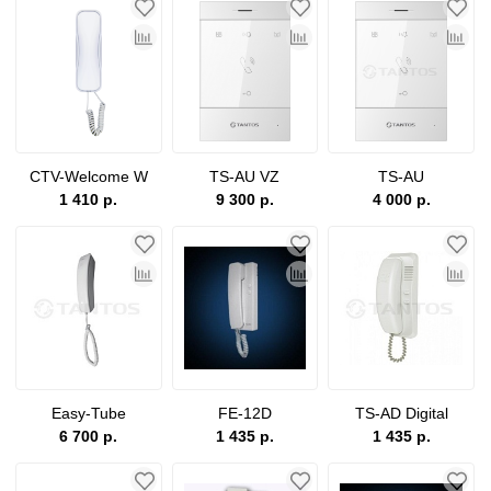
CTV-Welcome W
TS-AU VZ
TS-AU
1 410 р.
9 300 р.
4 000 р.
Easy-Tube
FE-12D
TS-AD Digital
6 700 р.
1 435 р.
1 435 р.