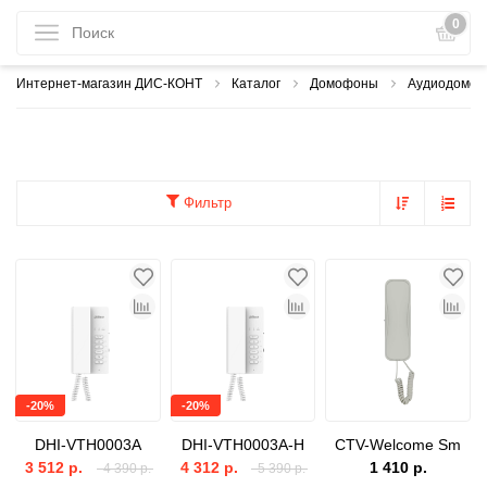
0
Интернет-магазин ДИС-КОНТ
Каталог
Домофоны
Аудиодомоф
Фильтр
-20%
-20%
DHI-VTH0003A
DHI-VTH0003A-H
CTV-Welcome Sm
3 512 р.
4 312 р.
1 410 р.
4 390 р.
5 390 р.