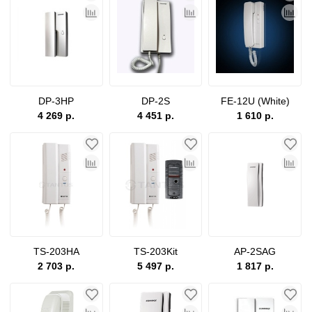
DP-3HP
DP-2S
FE-12U (White)
4 269 р.
4 451 р.
1 610 р.
TS-203HA
TS-203Kit
AP-2SAG
2 703 р.
5 497 р.
1 817 р.