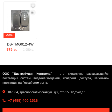
-50%
DS-TMG012-4W
975 р.
1 950 р.
ООО "Дистрибуция Контроль"
– это динамично развивающийся
поставщик систем видеонаблюдения, контроля доступа, кабельной
продукции на Российском рынке.
107564, Краснобогатырская ул., д.2, стр.15., подъезд 1
+7 (499) 400-1516