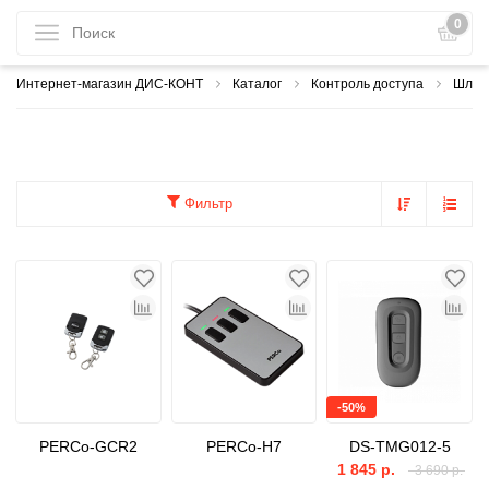
0
Интернет-магазин ДИС-КОНТ
Каталог
Контроль доступа
Шлаг
Фильтр
-50%
PERCo-GCR2
PERCo-H7
DS-TMG012-5
1 845 р.
3 690 р.