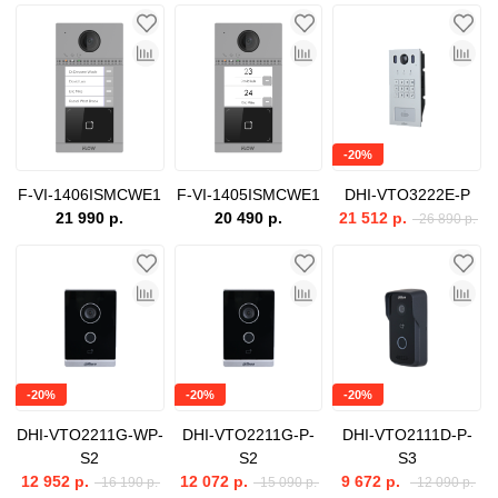
-20%
F-VI-1406ISMCWE1
F-VI-1405ISMCWE1
DHI-VTO3222E-P
21 990 р.
20 490 р.
21 512 р.
26 890 р.
-20%
-20%
-20%
DHI-VTO2211G-WP-
DHI-VTO2211G-P-
DHI-VTO2111D-P-
S2
S2
S3
12 952 р.
12 072 р.
9 672 р.
16 190 р.
15 090 р.
12 090 р.