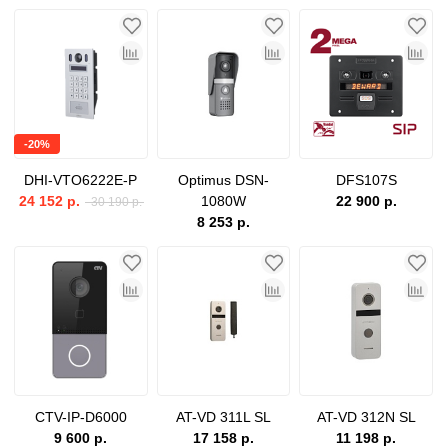
-20%
DHI-VTO6222E-P
Optimus DSN-
DFS107S
24 152 р.
1080W
22 900 р.
30 190 р.
8 253 р.
CTV-IP-D6000
AT-VD 311L SL
AT-VD 312N SL
9 600 р.
17 158 р.
11 198 р.