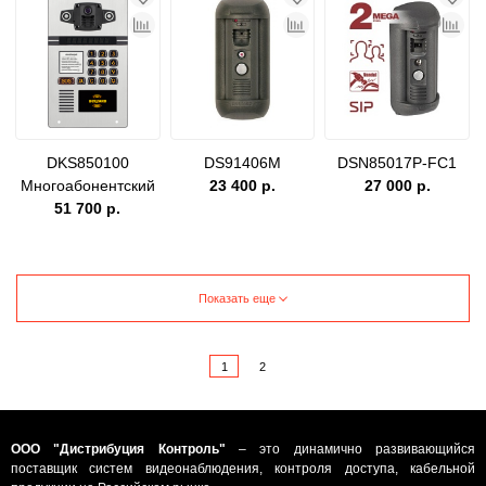
DKS850100
DS91406M
DSN85017P-FC1
Многоабонентский
23 400 р.
27 000 р.
IP домофон
51 700 р.
Показать еще
1
2
ООО "Дистрибуция Контроль"
– это динамично развивающийся
поставщик систем видеонаблюдения, контроля доступа, кабельной