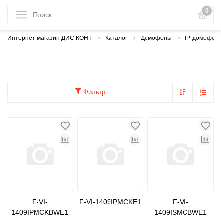
0
Интернет-магазин ДИС-КОНТ
Каталог
Домофоны
IP-домофон
Фильтр
F-VI-
F-VI-1409IPMCKE1
F-VI-
1409IPMCKBWE1
1409ISMCBWE1