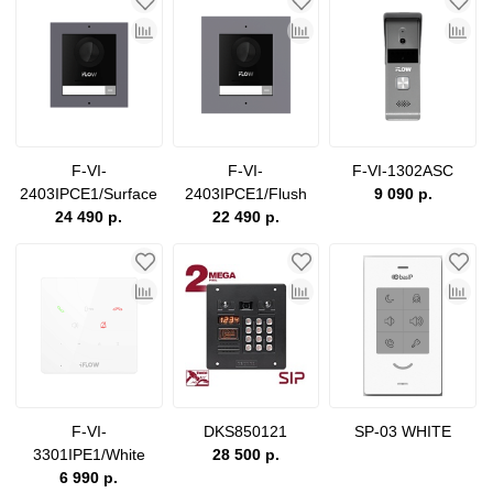
F-VI-
F-VI-
F-VI-1302ASC
2403IPCE1/Surface
2403IPCE1/Flush
9 090 р.
24 490 р.
22 490 р.
F-VI-
DKS850121
SP-03 WHITE
3301IPE1/White
28 500 р.
6 990 р.