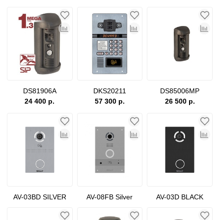
DS81906A
DKS20211
DS85006MP
24 400 р.
57 300 р.
26 500 р.
AV-03BD SILVER
AV-08FB Silver
AV-03D BLACK