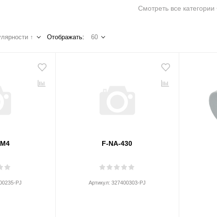
Смотреть все категории
лярности ↑
Отображать:
60
PM4
F-NA-430
00235-PJ
Артикул:
327400303-PJ