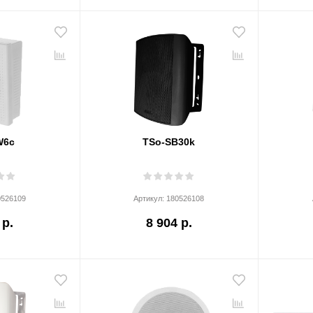
W6c
TSo-SB30k
0526109
Артикул:
180526108
 р.
8 904 р.