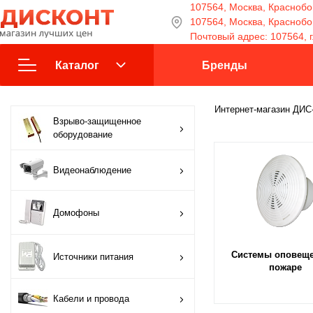
107564, Москва, Краснобог
107564, Москва, Краснобога
Почтовый адрес: 107564, г
Каталог
Бренды
Взрыво-защищенное
Интернет-магазин ДИ
Взрыво-защищенное
оборудование
оборудование
Видеонаблюдение
Видеонаблюдение
Домофоны
Домофоны
Источники питания
Системы оповеще
Источники питания
Кабели и провода
пожаре
Кабели и провода
Контроль доступа