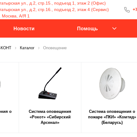
атырская ул., д.2, стр.15., подъезд 1, этаж 2 (Офис)
тырская ул., д.2, стр.16., подъезд 2, этаж 4 (Сервис)
+7
+7 (499) 400-15
. Москва, А/Я 1
С 9:30 до 18:00
Новости
Помощь
С-КОНТ
Каталог
Оповещение
Заказать 
ния о
Система оповещения
Система оповещения о
«Рокот» «Сибирский
пожаре «ПКИ» «Комтид»
Арсенал»
(Беларусь)