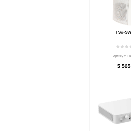
Весь список
TSo-SW
Артикул:
11
5 565