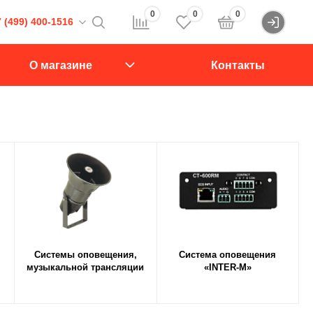
0
0
0
 (499) 400-1516
Войти
16
О магазине
Контакты
107564, Краснобогатырская ул., д.2, стр.15., подъезд 1
звонок
Системы оповещения,
Система оповещения
музыкальной трансляции
«INTER-M»