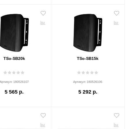
TSo-SB20k
TSo-SB15k
Артикул:
180526107
Артикул:
180526106
5 565 р.
5 292 р.