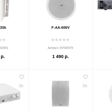
20k
F-AA-606V
022601
Артикул:
347000379
 р.
1 490 р.