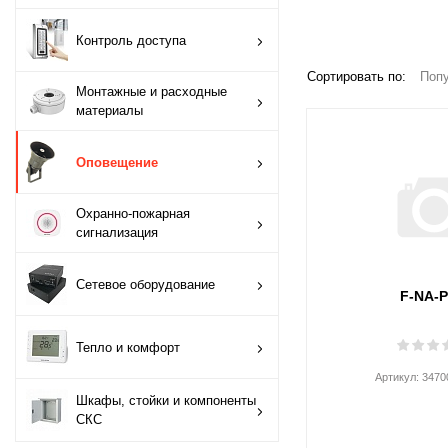
Монтажные и
Контроль доступа
расходные
Сортировать по:
Попу
материалы
Монтажные и расходные
материалы
Оповещение
Оповещение
Охранно-пожарная
сигнализация
Охранно-пожарная
сигнализация
Сетевое
оборудование
Сетевое оборудование
F-NA-
Тепло и комфорт
Тепло и комфорт
Шкафы, стойки и
Артикул:
3470
компоненты СКС
Шкафы, стойки и компоненты
СКС