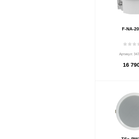
F-NA-2
Артикул:
34
16 790
TSo-PW