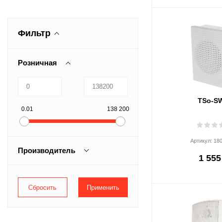
Фильтр
Розничная
TSo-S
0.01
138 200
Артикул:
18
Производитель
1 555
HikVision
iFLOW
Inter-M
ROXTON