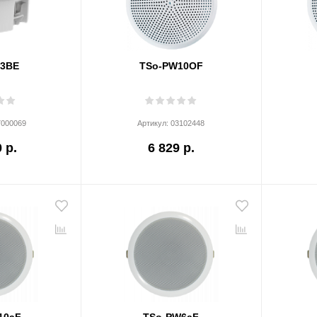
03BE
TSo-PW10OF
7000069
Артикул:
03102448
 р.
6 829 р.
10aF
TSo-PW6aF