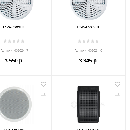
TSo-PW5OF
TSo-PW3OF
Артикул:
03102447
Артикул:
03102446
3 550 р.
3 345 р.
TSo-PW3aF
TSo-SB10DF