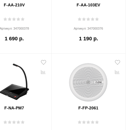
F-AA-210V
F-AA-103EV
Артикул:
347000378
Артикул:
347000376
1 690 р.
1 190 р.
F-NA-PM7
F-FP-2061