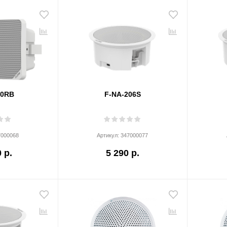
20RB
F-NA-206S
7000068
Артикул:
347000077
 р.
5 290 р.