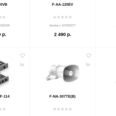
60VB
F-AA-120EV
7000239
Артикул:
347000377
 р.
2 490 р.
 F-114
F-NA-307TE(B)