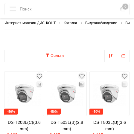
0
Интернет-магазин ДИС-КОНТ
Каталог
Видеонаблюдение
Виде
Фильтр
-50%
-50%
-50%
DS-T203L(C)(3.6
DS-T503L(B)(2.8
DS-T503L(B)(3.6
mm)
mm)
mm)