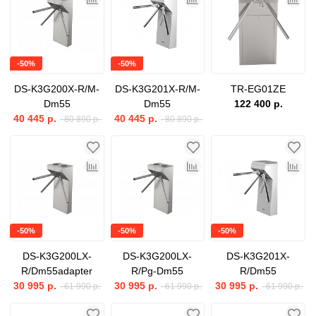
-50%
-50%
DS-K3G200X-R/M-
DS-K3G201X-R/M-
TR-EG01ZE
Dm55
Dm55
122 400 р.
40 445 р.
40 445 р.
80 890 р.
80 890 р.
-50%
-50%
-50%
DS-K3G200LX-
DS-K3G200LX-
DS-K3G201X-
R/Dm55adapter
R/Pg-Dm55
R/Dm55
30 995 р.
30 995 р.
30 995 р.
61 990 р.
61 990 р.
61 990 р.