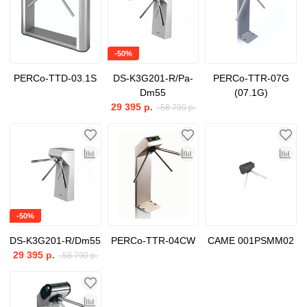
-50%
PERCo-TTD-03.1S
DS-K3G201-R/Pa-
PERCo-TTR-07G
Dm55
(07.1G)
29 395 р.
58 790 р.
-50%
DS-K3G201-R/Dm55
PERCo-TTR-04CW
CAME 001PSMM02
29 395 р.
58 790 р.