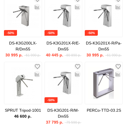
-50%
-50%
-50%
DS-K3G200LX-
DS-K3G201X-R/E-
DS-K3G201X-R/Pa-
R/Dm55
Dm55
Dm55
30 995 р.
40 445 р.
30 995 р.
61 990 р.
80 890 р.
61 990 р.
-50%
SPRUT Tripod-1001
DS-K3G201-R/M-
PERCo-TTD-03.2S
46 600 р.
Dm55
37 795 р.
75 590 р.