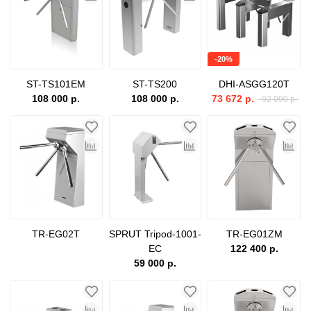
-20%
ST-TS101EM
ST-TS200
DHI-ASGG120T
108 000 р.
108 000 р.
73 672 р.
92 090 р.
TR-EG02T
SPRUT Tripod-1001-
TR-EG01ZM
EC
122 400 р.
59 000 р.