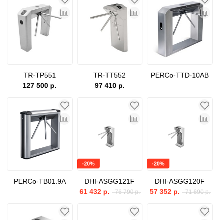
TR-TP551
TR-TT552
PERCo-TTD-10AB
127 500 р.
97 410 р.
-20%
-20%
PERCo-TB01.9A
DHI-ASGG121F
DHI-ASGG120F
61 432 р.
57 352 р.
76 790 р.
71 690 р.