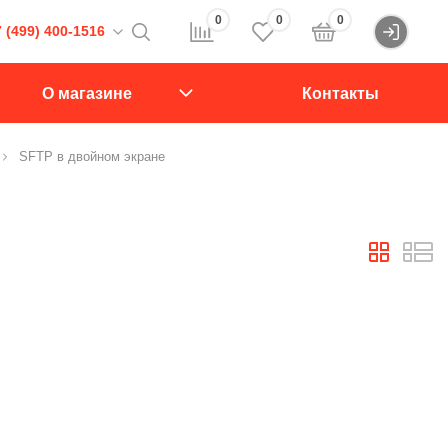
0
0
0
 (499) 400-1516
Войти
16
О магазине
Контакты
107564, Краснобогатырская ул., д.2, стр.15., подъезд 1
SFTP в двойном экране
звонок