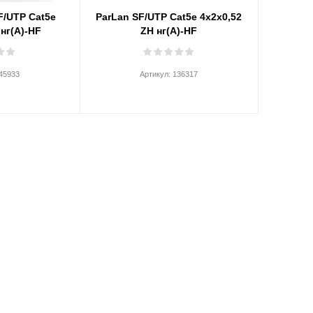
F/UTP Cat5e
ParLan SF/UTP Cat5e 4х2х0,52
 нг(А)-HF
ZH нг(А)-HF
45933
Артикул:
136317