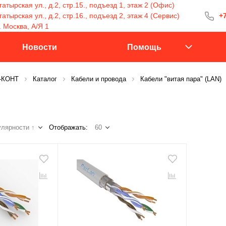
атырская ул., д.2, стр.15., подъезд 1, этаж 2 (Офис)
тырская ул., д.2, стр.16., подъезд 2, этаж 4 (Сервис)
+7
+7 (499) 400-15
. Москва, А/Я 1
С 9:30 до 18:00
Новости
Помощь
С-КОНТ
Каталог
Кабели и провода
Кабели "витая пара" (LAN)
Заказать 
лярности ↑
Отображать:
60