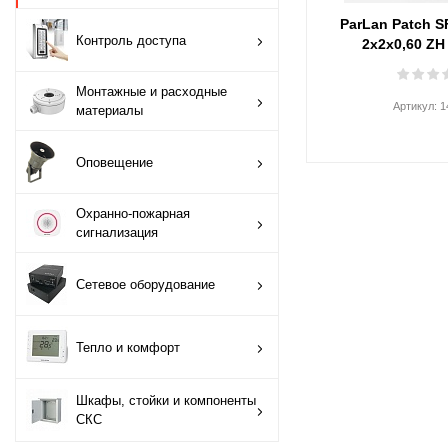
ParLan Patch S
Монтажные и
Контроль доступа
2х2х0,60 ZH
расходные
материалы
Монтажные и расходные
Артикул:
1
материалы
Оповещение
Оповещение
Охранно-пожарная
сигнализация
Охранно-пожарная
сигнализация
Сетевое
оборудование
Сетевое оборудование
Тепло и комфорт
Тепло и комфорт
Шкафы, стойки и
компоненты СКС
Шкафы, стойки и компоненты
СКС