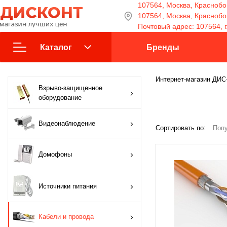
107564, Москва, Краснобог
107564, Москва, Краснобога
Почтовый адрес: 107564, г
Каталог
Бренды
Взрыво-защищенное
Интернет-магазин ДИ
Взрыво-защищенное
оборудование
оборудование
Видеонаблюдение
Видеонаблюдение
Сортировать по:
Попу
Домофоны
Домофоны
Источники питания
Источники питания
Кабели и провода
Кабели и провода
Контроль доступа