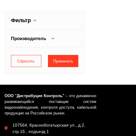
Фильтр
Производитель
Паритет
ООО "Дистрибуция Контроль"
– это динамично
развивающийся поставщик систем
видеонаблюдения, контроля доступа, кабельной
продукции на Российском рынке.
107564, Краснобогатырская ул., д.2,
стр.15., подъезд 1