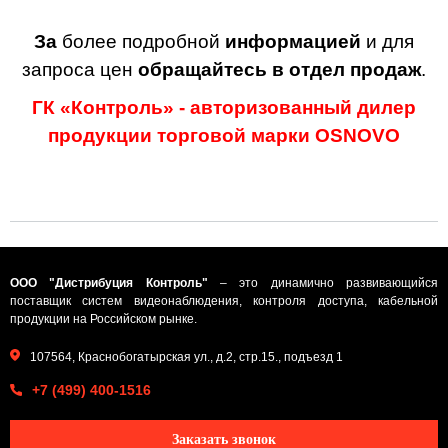
За
более подробной
информацией
и для
запроса цен
обращайтесь в отдел продаж
.
ГК «Контроль» - авторизованный дилер
продукции торговой марки OSNOVO
ООО "Дистрибуция Контроль"
– это динамично развивающийся
поставщик систем видеонаблюдения, контроля доступа, кабельной
продукции на Российском рынке.
107564, Краснобогатырская ул., д.2, стр.15., подъезд 1
+7 (499) 400-1516
Заказать звонок