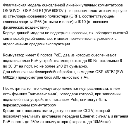
Флагманская модель обновлённой линейки уличных коммутаторов
OSNOVO -
OSP-46TB1(SW-60812/I)
- в прочном пластиковом корпусе
из стеклоармированного полиэстера (GRP), соответствующем
классам защиты IP66 (от пыли и влаги) и IK10 (от внешних
физических воздействий).
Корпус данной модели не подвержен коррозии, т.к. обладает высокой
химической устойчивостью, и может применяться в условиях с
агрессивными средами эксплуатации.
Коммутатор имеет 8 портов PoE, два из которых обеспечивают
подключаемые PoE устройства мощностью до 60 Вт, остальные 6 -
по 30 Вт на порт, но не более 240 Вт суммарно.
Для обеспечения бесперебойной работы, в модели
OSP-46TB1(SW-
60812/I)
предусмотрен блок АКБ ёмкостью 7 Ач.
Несмотря на то, что коммутатор является неуправляемым, в нём
есть функция "антизависания", благодаря которой, при зависании
подключённых устройств с питанием PoE, они могут быть
перезагружены коммутатором.
Кроме того, пользователям доступен режим CCTV, который
позволяет увеличить дистанцию передачи Ethernet сигнала и питания
PoE вплоть до 250м от коммутатора (скорость до 10Мбит/с).