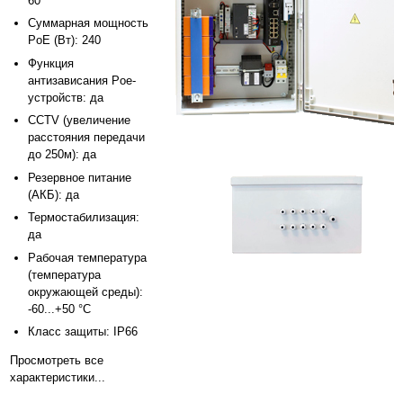
60
Суммарная мощность
PoE (Вт): 240
Функция
антизависания Poe-
устройств: да
CCTV (увеличение
расстояния передачи
до 250м): да
Резервное питание
(АКБ): да
Термостабилизация:
да
Рабочая температура
(температура
окружающей среды):
-60...+50 °С
Класс защиты: IP66
Просмотреть все
характеристики...