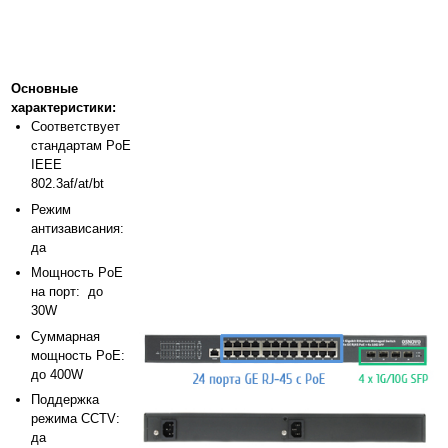
Основные
характеристики:
Соответствует
стандартам PoE
IEEE
802.3af/at/bt
Режим
антизависания:
да
Мощность PoE
на порт: до
30W
Суммарная
мощность PoE:
до 400W
Поддержка
режима CCTV:
да