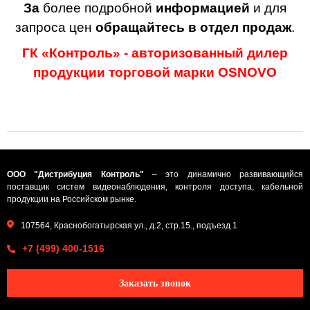
За
более подробной
информацией
и для
запроса цен
обращайтесь в отдел продаж
.
ГК «Контроль» - авторизованный дилер
продукции торговой марки OSNOVO
ООО "Дистрибуция Контроль"
– это динамично развивающийся
поставщик систем видеонаблюдения, контроля доступа, кабельной
продукции на Российском рынке.
107564, Краснобогатырская ул., д.2, стр.15., подъезд 1
+7 (499) 400-1516
Заказать звонок