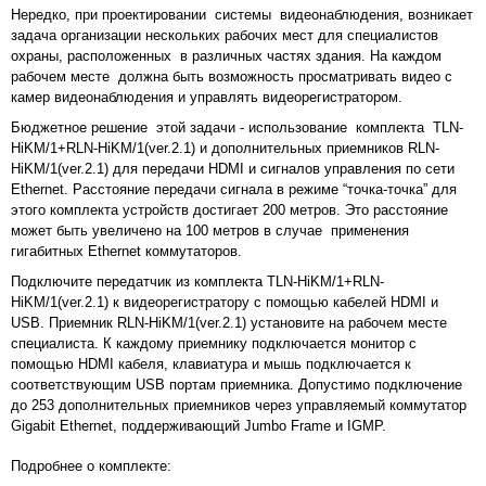
Нередко, при проектировании системы видеонаблюдения, возникает
задача организации нескольких рабочих мест для специалистов
охраны, расположенных в различных частях здания. На каждом
рабочем месте должна быть возможность просматривать видео с
камер видеонаблюдения и управлять видеорегистратором.
Бюджетное решение этой задачи - использование комплекта
TLN-
HiKM/1+RLN-HiKM/1(ver.2.1)
и дополнительных приемников
RLN-
HiKM/1(ver.2.1)
для передачи HDMI и сигналов управления по сети
Ethernet. Расстояние передачи сигнала в режиме “точка-точка” для
этого комплекта устройств достигает 200 метров. Это расстояние
может быть увеличено на 100 метров в случае применения
гигабитных Ethernet коммутаторов.
Подключите передатчик из комплекта
TLN-HiKM/1+RLN-
HiKM/1(ver.2.1)
к видеорегистратору с помощью кабелей HDMI и
USB. Приемник
RLN-HiKM/1(ver.2.1)
установите на рабочем месте
специалиста. К каждому приемнику подключается монитор с
помощью HDMI кабеля, клавиатура и мышь подключается к
соответствующим USB портам приемника. Допустимо подключение
до 253 дополнительных приемников через управляемый коммутатор
Gigabit Ethernet, поддерживающий Jumbo Frame и IGMP.
Подробнее о комплекте: