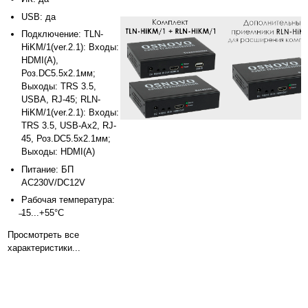
USB: да
Подключение: TLN-
HiKM/1(ver.2.1): Входы:
HDMI(A),
Роз.DC5.5х2.1мм;
Выходы: TRS 3.5,
USBA, RJ-45; RLN-
HiKM/1(ver.2.1): Входы:
TRS 3.5, USB-Ax2, RJ-
45, Роз.DC5.5х2.1мм;
Выходы: HDMI(A)
Питание: БП
AC230V/DC12V
Рабочая температура:
̶15...+55°С
Просмотреть все
характеристики...