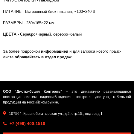
ТИП УСТАНОВКИ - Накладной
ПИТАНИЕ - Встроенный блок питания, ~100−240 В
РАЗМЕРЫ - 230×165×22 мм
ЦВЕТА - Серебро+черный, серебро+белый
За
более подробной
информацией
и для запроса нового прайс-
листа
обращайтесь в отдел продаж
.
ООО "Дистрибуция Контроль"
– это динамично развивающийся
поставщик систем видеонаблюдения, контроля доступа, кабельной
продукции на Российском рынке.
107564, Краснобогатырская ул., д.2, стр.15., подъезд 1
+7 (499) 400-1516