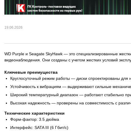
Монтажные и
расходные
материалы
19.06.2026
Оповещение
Охранно-пожарная
WD Purple и Seagate SkyHawk — это специализированные жестки
сигнализация
видеонаблюдения. Они созданы с учетом жестких условий экспл
Ключевые преимущества
Сетевое
Круглосуточный режим работы — диски спроектированы для н
оборудование
Устойчивость к вибрациям — выдерживают сильные механиче
Широкий температурный диапазон — работают стабильно пр
Тепло и комфорт
Высокая надежность — проверены на совместимость с разли
Шкафы, стойки и
Технические характеристики
компоненты СКС
Форм-фактор: 3.5 дюйма
Интерфейс: SATA III (6 Гбит/с)