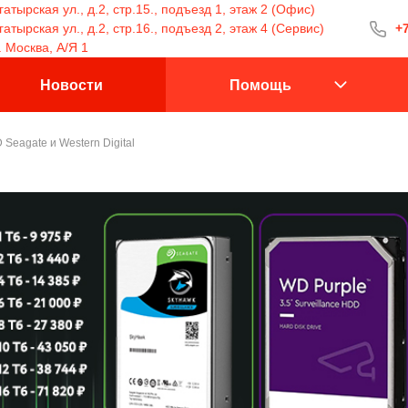
атырская ул., д.2, стр.15., подъезд 1, этаж 2 (Офис)
тырская ул., д.2, стр.16., подъезд 2, этаж 4 (Сервис)
+7
+7 (499) 400-15
. Москва, А/Я 1
С 9:30 до 18:00
Новости
Помощь
Seagate и Western Digital
Заказать 