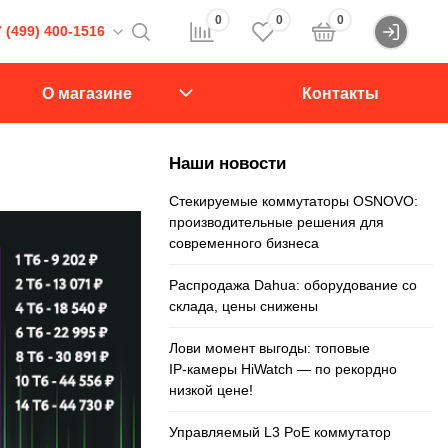
0
0
0
 (499) 400-1516
Войти
16
О магазине
Контакты
107564, Краснобогатырская ул., д.2, стр.15., подъезд 1
Наши новости
звонок
Стекируемые коммутаторы OSNOVO:
производительные решения для
современного бизнеса
Распродажа Dahua: оборудование со
склада, цены снижены
Лови момент выгоды: топовые
IP‑камеры HiWatch — по рекордно
низкой цене!
Управляемый L3 PoE коммутатор