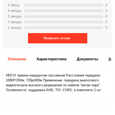
5 звёзд
0
4 звeзды
0
3 звeзды
0
2 звeзды
0
1 звeзда
0
Написать отзыв
Описание
Характеристики
Документы
На
HDCVI приемо-передатчик пассивный Расстояния передачи:
1080P/250м; 720р/400м Применение: передача аналогового
видеосигнала высокого разрешения по кабелю "витая пара"
Особенности: поддержка AHD, TVI, CVBS; в комплекте 2 шт