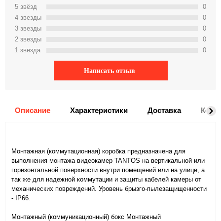
5 звёзд
0
4 звeзды
0
3 звeзды
0
2 звeзды
0
1 звeзда
0
Написать отзыв
Описание
Характеристики
Доставка
Комм
Монтажная (коммутационная) коробка предназначена для
выполнения монтажа видеокамер TANTOS на вертикальной или
горизонтальной поверхности внутри помещений или на улице, а
так же для надежной коммутации и защиты кабелей камеры от
механических повреждений. Уровень брызго-пылезащищенности
- IP66.
Монтажный (коммуникационный) бокс Монтажный