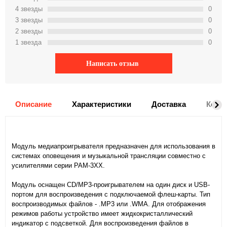
4 звeзды
0
3 звeзды
0
2 звeзды
0
1 звeзда
0
Написать отзыв
Описание
Характеристики
Доставка
Комм
Модуль медиапроигрывателя предназначен для использования в
системах оповещения и музыкальной трансляции совместно с
усилителями серии РАМ-3XX.
Модуль оснащен CD/MP3-проигрывателем на один диск и USB-
портом для воспроизведения с подключаемой флеш-карты. Тип
воспроизводимых файлов - .MP3 или .WMA. Для отображения
режимов работы устройство имеет жидкокристаллический
индикатор с подсветкой. Для воспроизведения файлов в