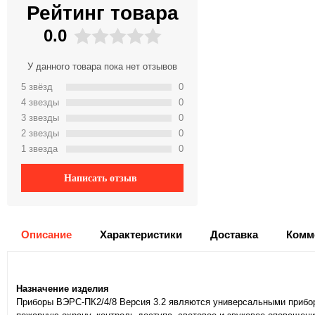
Рейтинг товара
0.0
У данного товара пока нет отзывов
5 звёзд
0
4 звeзды
0
3 звeзды
0
2 звeзды
0
1 звeзда
0
Написать отзыв
Описание
Характеристики
Доставка
Комм
Назначение изделия
Приборы ВЭРС-ПК2/4/8 Версия 3.2 являются универсальными прибор