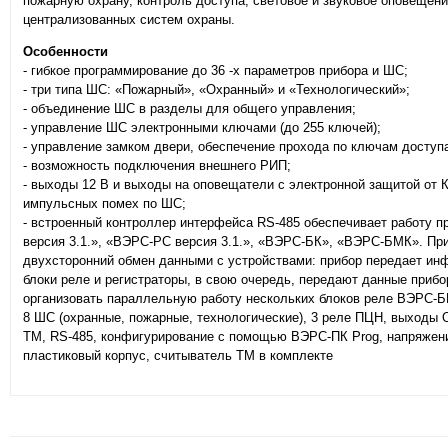
пожарную охрану, контроль доступа, световое и звуковое оповещени
централизованных систем охраны.
Особенности
- гибкое программирование до 36 -х параметров прибора и ШС;
- три типа ШС: «Пожарный», «Охранный» и «Технологический»;
- объединение ШС в разделы для общего управления;
- управление ШС электронными ключами (до 255 ключей);
- управление замком двери, обеспечение прохода по ключам доступ
- возможность подключения внешнего РИП;
- выходы 12 В и выходы на оповещатели с электронной защитой от КЗ
импульсных помех по ШС;
- встроенный контроллер интерфейса RS-485 обеспечивает работу
версия 3.1.», «ВЭРС-РС версия 3.1.», «ВЭРС-БК», «ВЭРС-БMК». Пр
двухсторонний обмен данными с устройствами: прибор передает инф
блоки реле и регистраторы, в свою очередь, передают данные прибо
организовать параллельную работу нескольких блоков реле ВЭРС-Б
8 ШС (охранные, пожарные, технологические), 3 реле ПЦН, выходы О
ТМ, RS-485, конфигурирование с помощью ВЭРС-ПК Prog, напряжение
пластиковый корпус, считыватель ТМ в комплекте