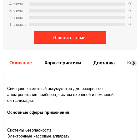
4 звeзды
0
3 звeзды
0
2 звeзды
0
1 звeзда
0
Написать отзыв
Описание
Характеристики
Доставка
Комм
Свинцово-кислотный аккумулятор для резервного
электропитания приборов, систем охранной и пожарной
сигнализации.
Основные сферы применения:
Системы безопасности
Электронные кассовые аппараты