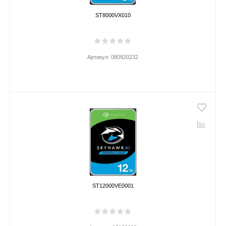
ST8000VX010
Артикул:
080920232
ST12000VE0001