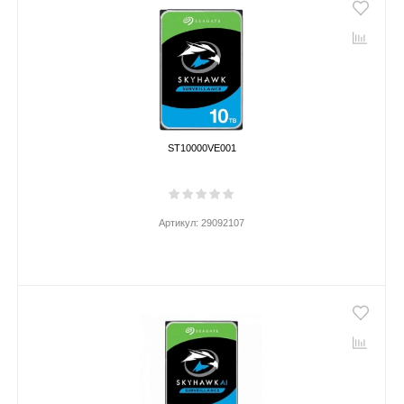
ST10000VE001
Артикул:
29092107