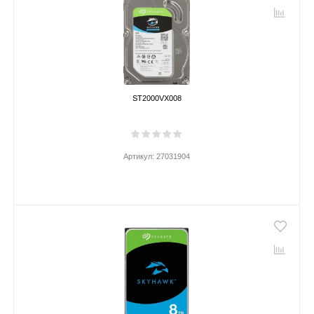
ST2000VX008
Артикул:
27031904