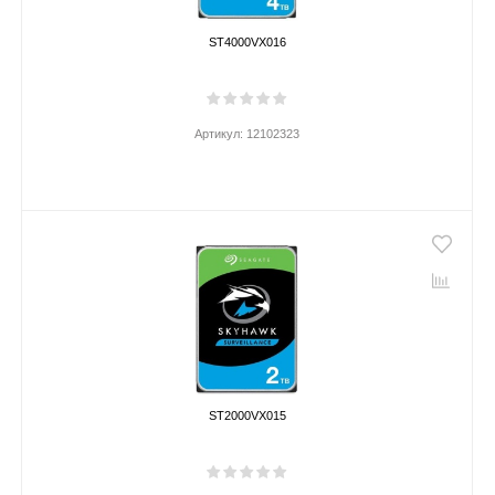
ST4000VX016
Артикул:
12102323
ST2000VX015