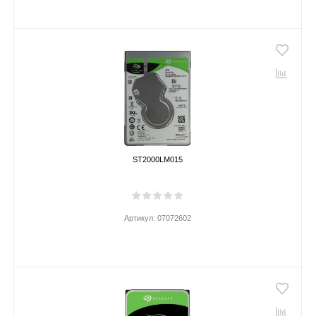
ST2000LM015
Артикул:
07072602