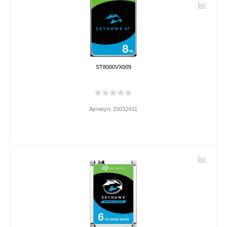
ST8000VX009
Артикул:
15032431