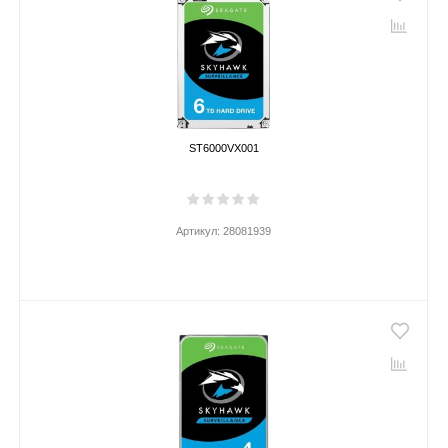
ST6000VX001
Артикул:
28081939