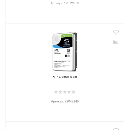
Артикул:
120721011
ST14000VE0008
Артикул:
22042146