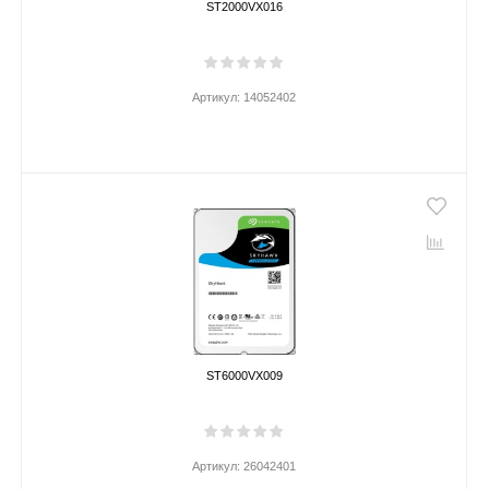
ST2000VX016
Артикул:
14052402
ST6000VX009
Артикул:
26042401