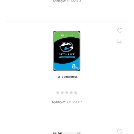
Артикул:
15122303
ST8000VX004
Артикул:
300120007