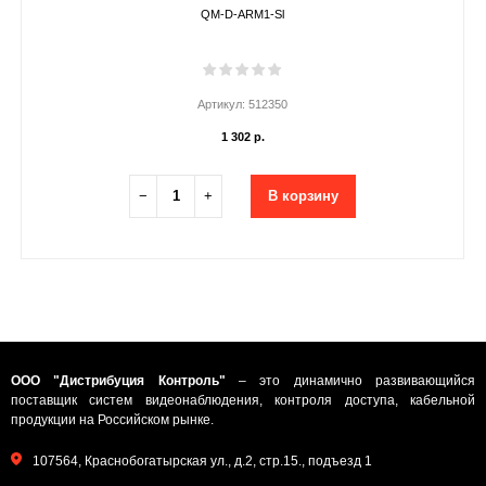
QM-D-ARM1-Sl
Артикул:
512350
1 302 р.
−
+
В корзину
ООО "Дистрибуция Контроль"
– это динамично развивающийся
поставщик систем видеонаблюдения, контроля доступа, кабельной
продукции на Российском рынке.
107564, Краснобогатырская ул., д.2, стр.15., подъезд 1