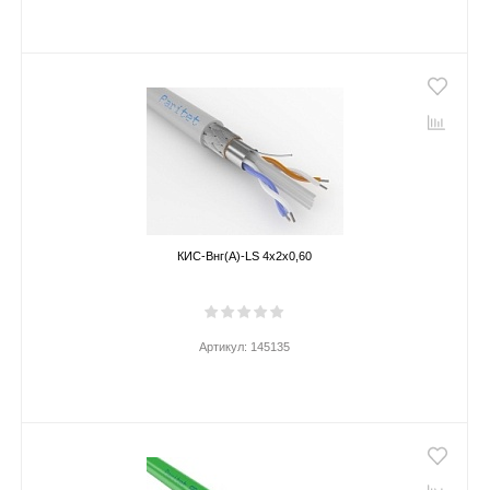
КИС-Внг(А)-LS 4х2х0,60
Артикул:
145135