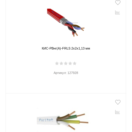
КИС-РВнг(А)-FRLS 2х2х1,13 мм
Артикул:
127928