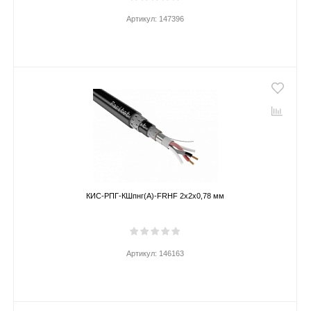
Артикул:
147396
КИС-РПГ-КШпнг(А)-FRHF 2х2х0,78 мм
Артикул:
146163