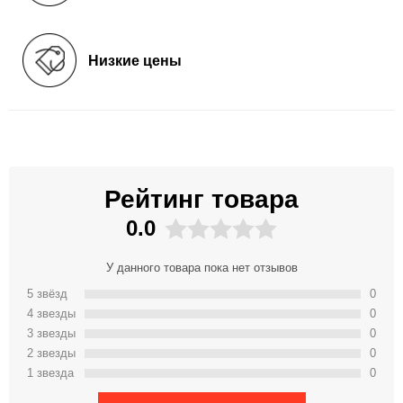
Низкие цены
Рейтинг товара
0.0
У данного товара пока нет отзывов
5 звёзд
0
4 звeзды
0
3 звeзды
0
2 звeзды
0
1 звeзда
0